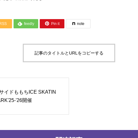


RSS
feedly
Pin it
note
記事のタイトルとURLをコピーする
サイドももちICE SKATIN
ARK'25-'26開催