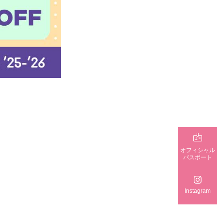
！

オフィシャル
パスポート

Instagram